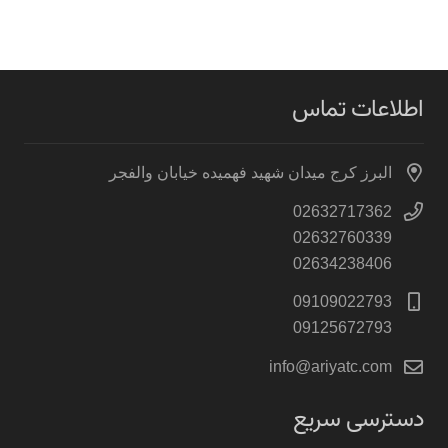
اطلاعات تماس
البرز کرج میدان شهید فهمیده خیابان والفجر
02632717362
02632760339
02634238406
09109022793
09125672793
info@ariyatc.com
دسترسی سریع