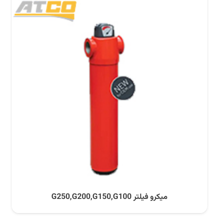
میکرو فیلتر G250,G200,G150,G100