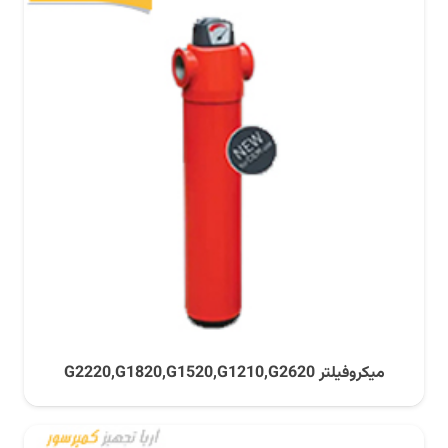
میکروفیلتر G2220,G1820,G1520,G1210,G2620