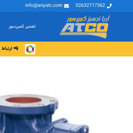
info@ariyatc.com
02632717362
تعمیر کمپرسور
📲 ارتباط م