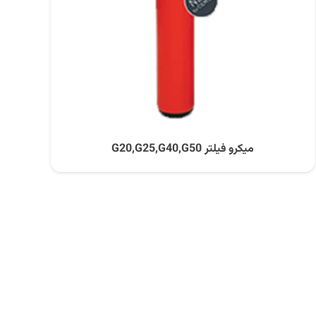
میکرو فیلتر G20,G25,G40,G50