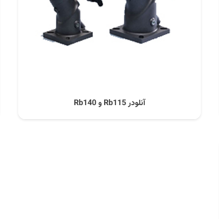
آنلودر Rb115 و Rb140