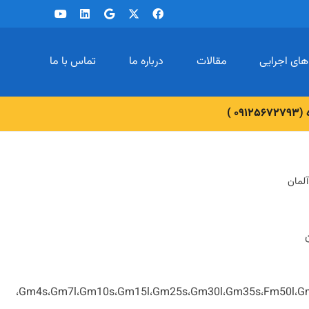
های اجرایی
مقالات
درباره ما
تماس با ما
 )
 آلمان
،Gm4s،Gm7l،Gm10s،Gm15l،Gm25s،Gm30l،Gm35s،Fm50l،G