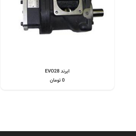
ایرند EVO28
0
تومان