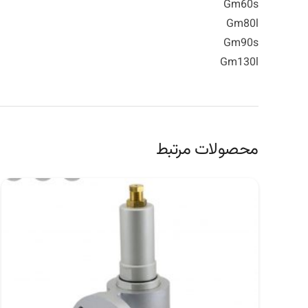
Gm60s
Gm80l
Gm90s
Gm130l
محصولات مرتبط