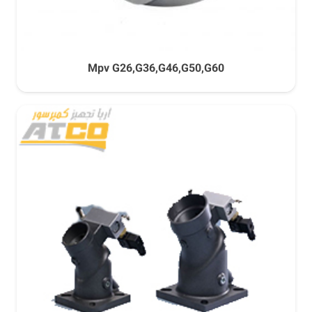
Mpv G26,G36,G46,G50,G60