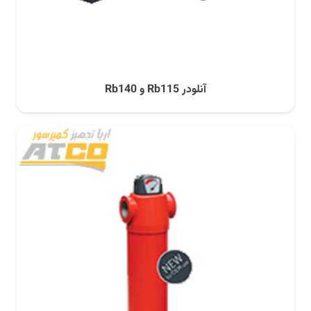
آنلودر Rb115 و Rb140