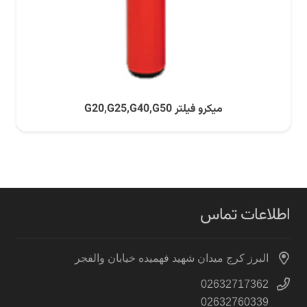
میکرو فیلتر G20,G25,G40,G50
اطلاعات تماس
البرز کرج میدان شهید فهمیده خیابان والفجر
02632717362
02632760339