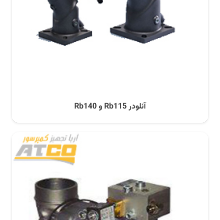
آنلودر Rb115 و Rb140