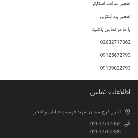
تعمیر سافت استارتر
تعمیر برد کنترلی
با ما در تماس باشید
02632717362
09125672793
09109022793
اطلاعات تماس
البرز کرج میدان شهید فهمیده خیابان والفجر
02632717362
02632760339