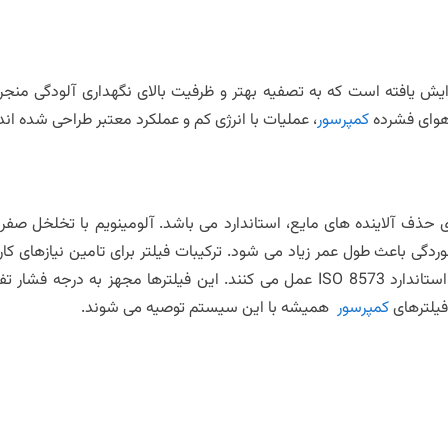
ش یافته است که به تصفیه بهتر و ظرفیت بالای نگهداری آلودگی منجر
 هوای فشرده
کمپرسور
، عملیات با انرژی کم و عملکرد معتبر طراحی شده اند
ور خودکار برای حذف آلاینده های مایع، استاندارد می باشد. آلومینویم با تخلخل 
ردگی باعث طول عمر زیاد می شود. ترکیبات فیلتر برای تامین نیازهای کا
پیکربندی شده اند. فیلترها همسو با PED بوده و منطبق با استاندارد ISO 8573 عمل می کنند. این فیلترها مجهز به 
فیلترهای
کمپرسور
همیشه با این سیستم توصیه می شوند.