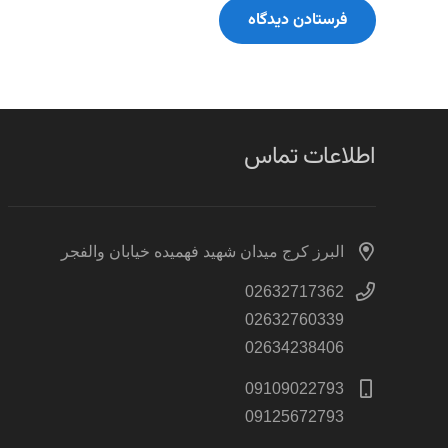
فرستادن دیدگاه
اطلاعات تماس
البرز کرج میدان شهید فهمیده خیابان والفجر
02632717362
02632760339
02634238406
09109022793
09125672793