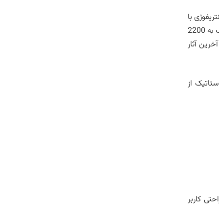
ریفوژی با
افت فشار پایین برای صرفه جویی در انرژی، آلاینده ها را از بین می برد. جداسازهای آب در اندازه لوله های 3″-4″/1 برای جریان های نزدیک به 2200
ین بردن آخرین آثار
ستاتیک از
حتی کاربر