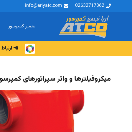
info@ariyatc.com
02632717362
تعمیر کمپرسور
📲 ارتباط م
میکروفیلترها و واتر سپراتورهای کمپرسور