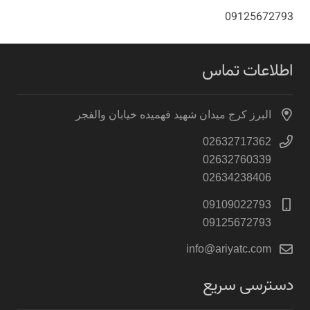
09125672793
اطلاعات تماس
البرز کرج میدان شهید فهمیده خیابان والفجر
02632717362
02632760339
02634238406
09109022793
09125672793
info@ariyatc.com
دسترسی سریع