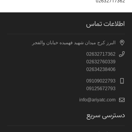
02632717362
اطلاعات تماس
البرز کرج میدان شهید فهمیده خیابان والفجر
02632717362
02632760339
02634238406
09109022793
09125672793
info@ariyatc.com
دسترسی سریع