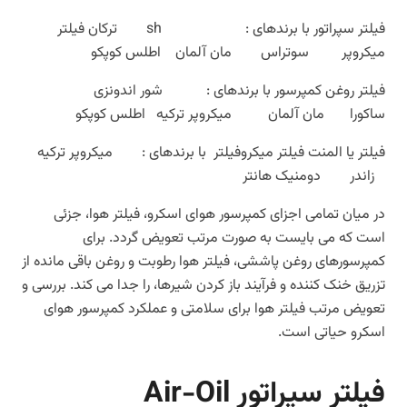
فیلتر سپراتور با برندهای : sh ترکان فیلتر
میکروپر سوتراس مان آلمان اطلس کوپکو
فیلتر روغن کمپرسور با برندهای : شور اندونزی
ساکورا مان آلمان میکروپر ترکیه اطلس کوپکو
فیلتر یا المنت فیلتر میکروفیلتر با برندهای : میکروپر ترکیه
زاندر دومنیک هانتر
در میان تمامی
اجزای
کمپرسور
هوای
اسکرو، فیلتر هوا،
جزئی
است
که
می بایست
به
صورت
مرتب
تعویض گردد.
برای
کمپرسورهای
روغن
پاششی،
فیلتر
هوا
رطوبت
و
روغن
باقی
مانده
از
تزریق
خنک
کننده
و
فرآیند
باز
کردن
شیرها،
را
جدا می کند
.
بررسی
و
تعویض
مرتب
فیلتر
هوا
برای
سلامتی
و
عملکرد
کمپرسور
هوای
اسکرو
حیاتی
است
.
فیلتر سپراتور Air-Oil