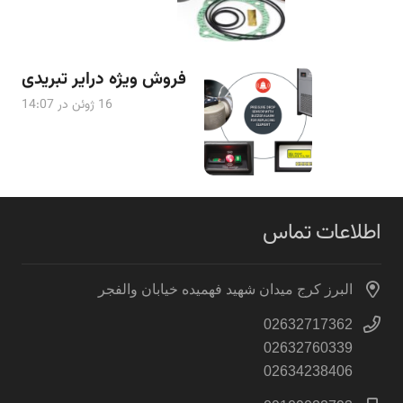
فروش ویژه درایر تبریدی
16 ژوئن در 14:07
اطلاعات تماس
البرز کرج میدان شهید فهمیده خیابان والفجر
02632717362
02632760339
02634238406